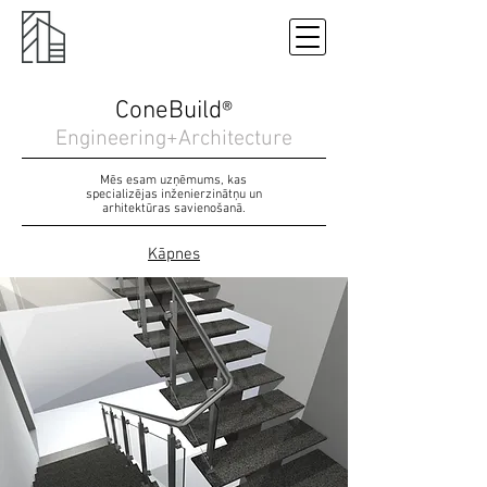
ConeBuild
®
Engineering+Arc
h
itecture
Mēs esam uzņēmums, kas
specializējas inženierzinātņu un
arhitektūras savienošanā.
Kāpnes