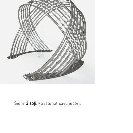
Šie ir
3 soļi,
kā īstenot savu ieceri:
1. Dizains un ražošanas dokumentācija